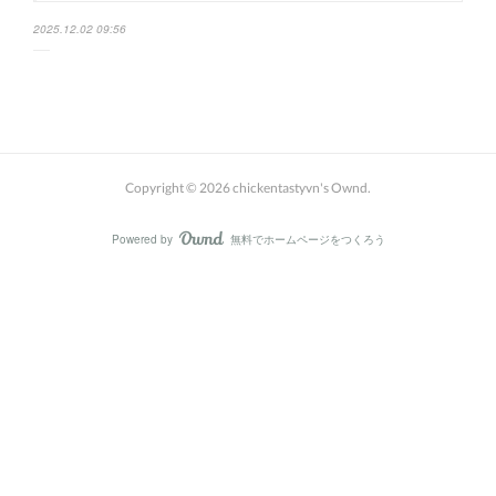
2025.12.02 09:56
Copyright ©
2026
chickentastyvn's Ownd
.
Powered by
無料でホームページをつくろう
AmebaOwnd
フォロー